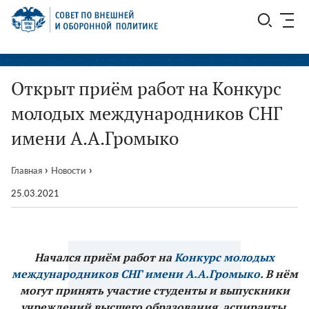
Перейти
СВОП
к
содержимому
Открыт приём работ на Конкурс
молодых международников СНГ
имени А.А.Громыко
›
›
Главная
Новости
25.03.2021
Начался приём работ на
Конкурс молодых
международников СНГ имени А.А.Громыко
. В нём
могут принять участие студенты и выпускники
учреждений высшего образования, аспиранты,