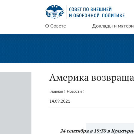
Перейти
СВОП
к
содержимому
О Совете
Доклады и матер
Америка возвращае
›
›
Главная
Новости
14.09.2021
24 сентября в 19:30 в Культу