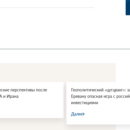
еские перспективы после
Геополитический «цугцванг»: з
А и Ирана
Еревану опасная игра с росси
инвестициями
Далее