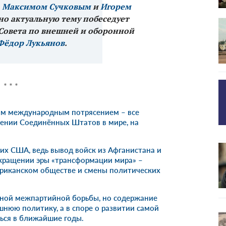
,
Максимом Сучковым
и
Игорем
но актуальную тему побеседует
Совета по внешней и оборонной
Фёдор Лукьянов
.
* * *
ым международным потрясением – все
жении Соединённых Штатов в мире, на
мих США, ведь вывод войск из Афганистана и
кращении эры «трансформации мира» –
ериканском обществе и смены политических
тной межпартийной борьбы, но содержание
ешнюю политику, а в споре о развитии самой
ться в ближайшие годы.