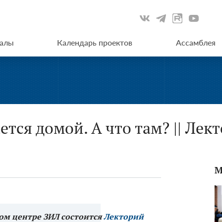
иалы
Календарь проектов
Ассамблея
тся домой. А что там? || Ле
М
рном центре ЗИЛ состоится
Лекторий