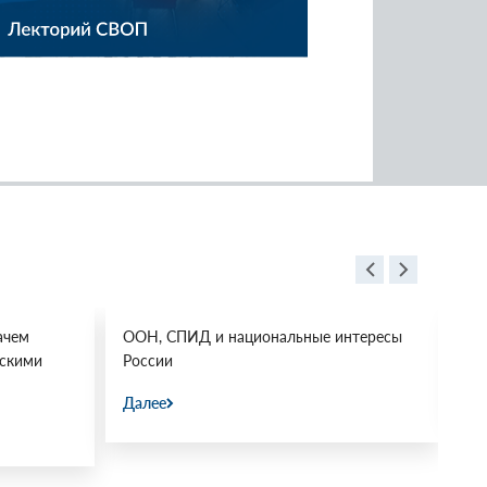
ачем
ООН, СПИД и национальные интересы
Ос
йскими
России
Да
Далее