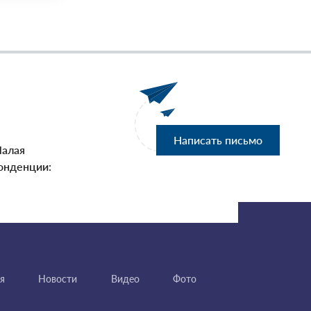
Написать письмо
Малая
онденции:
я
Новости
Видео
Фото