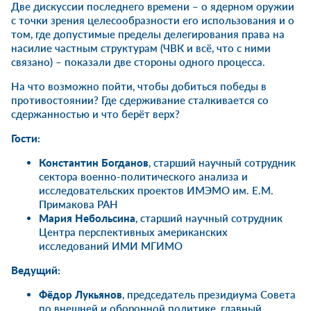
Две дискуссии последнего времени – о ядерном оружии
с точки зрения целесообразности его использования и о
том, где допустимые пределы делегирования права на
насилие частным структурам (ЧВК и всё, что с ними
связано) – показали две стороны одного процесса.
На что возможно пойти, чтобы добиться победы в
противостоянии? Где сдерживание сталкивается со
сдержанностью и что берёт верх?
Гости:
Константин Богданов
, старший научный сотрудник
сектора военно-политического анализа и
исследовательских проектов ИМЭМО им. Е.М.
Примакова РАН
Мария Небольсина
, старший научный сотрудник
Центра перспективных американских
исследований ИМИ МГИМО
Ведущий:
Фёдор Лукьянов
, председатель президиума Совета
по внешней и оборонной политике, главный