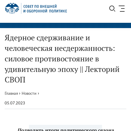
Перейти
СВОП
к
содержимому
Ядерное сдерживание и
человеческая несдержанность:
силовое противостояние в
удивительную эпоху || Лекторий
СВОП
›
›
Главная
Новости
05.07.2023
Подводить итоги политического сезона