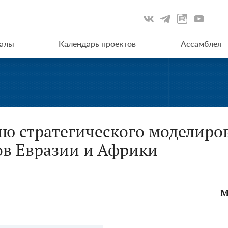
иалы
Календарь проектов
Ассамблея
ию стратегического моделиро
ов Евразии и Африки
М