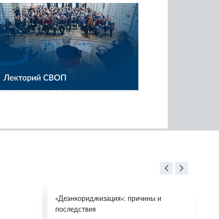
«Деанкориджизация»: причины и
Пр
последствия
ми