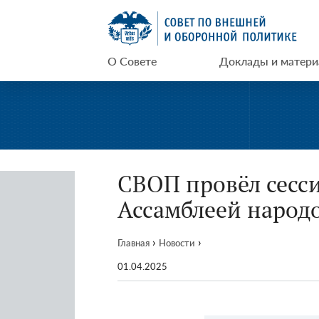
Перейти
СВОП
к
содержимому
О Совете
Доклады и матер
СВОП провёл сесс
Ассамблеей народ
›
›
Главная
Новости
01.04.2025