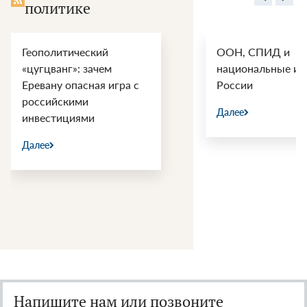
политике
Геополитический
ООН, СПИД и
«цугцванг»: зачем
национальные ин
Еревану опасная игра с
России
российскими
Далее
инвестициями
Далее
Напишите нам или позвоните