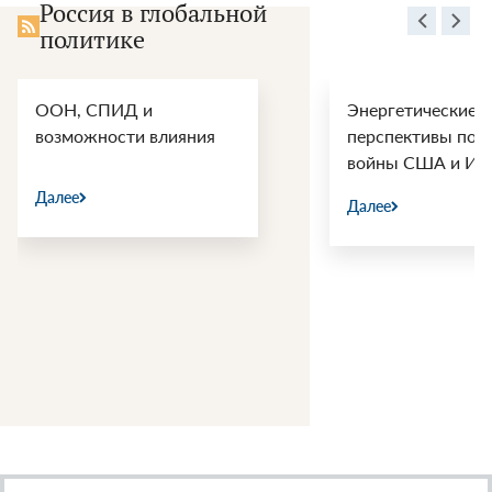
Россия в глобальной
политике
Энергетические
Геополитический
перспективы после
«цугцванг»: зачем
войны США и Ирана
Еревану опасная 
российскими
Далее
инвестициями
Далее