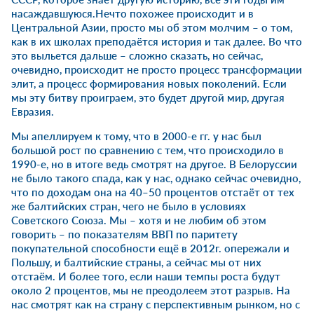
насаждавшуюся.Нечто похожее происходит и в
Центральной Азии, просто мы об этом молчим – о том,
как в их школах преподаётся история и так далее. Во что
это выльется дальше – сложно сказать, но сейчас,
очевидно, происходит не просто процесс трансформации
элит, а процесс формирования новых поколений. Если
мы эту битву проиграем, это будет другой мир, другая
Евразия.
Мы апеллируем к тому, что в 2000-е гг. у нас был
большой рост по сравнению с тем, что происходило в
1990-е, но в итоге ведь смотрят на другое. В Белоруссии
не было такого спада, как у нас, однако сейчас очевидно,
что по доходам она на 40–50 процентов отстаёт от тех
же балтийских стран, чего не было в условиях
Советского Союза. Мы – хотя и не любим об этом
говорить – по показателям ВВП по паритету
покупательной способности ещё в 2012г. опережали и
Польшу, и балтийские страны, а сейчас мы от них
отстаём. И более того, если наши темпы роста будут
около 2 процентов, мы не преодолеем этот разрыв. На
нас смотрят как на страну с перспективным рынком, но с