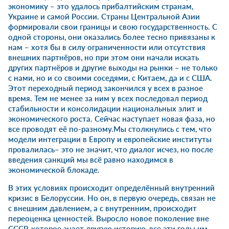
экономику – это удалось прибалтийским странам,
Украине и самой России. Страны Центральной Азии
формировали свои границы и свою государственность. С
одной стороны, они оказались более тесно привязаны к
нам – хотя бы в силу ограниченности или отсутствия
внешних партнёров, но при этом они начали искать
других партнёров и другие выходы на рынки – не только
с нами, но и со своими соседями, с Китаем, да и с США.
Этот переходный период закончился у всех в разное
время. Тем не менее за ним у всех последовал период
стабильности и консолидации национальных элит и
экономического роста. Сейчас наступает новая фаза, но
все проводят её по-разному.Мы столкнулись с тем, что
модели интеграции в Европу и европейские институты
провалилась– это не значит, что диалог исчез, но после
введения санкций мы всё равно находимся в
экономической блокаде.
В этих условиях происходит определённый внутренний
кризис в Белоруссии. Но он, в первую очередь, связан не
с внешним давлением, а с внутренним, происходит
переоценка ценностей. Выросло новое поколение вне
СССР, которое знает другую историю, все эти годы им