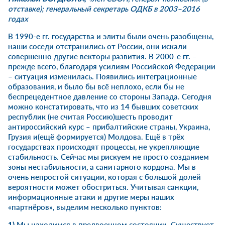
отставке); генеральный секретарь ОДКБ в 2003–2016
годах
В 1990-е гг. государства и элиты были очень разобщены,
наши соседи отстранились от России, они искали
совершенно другие векторы развития. В 2000-е гг. –
прежде всего, благодаря усилиям Российской Федерации
– ситуация изменилась. Появились интеграционные
образования, и было бы всё неплохо, если бы не
беспрецедентное давление со стороны Запада. Сегодня
можно констатировать, что из 14 бывших советских
республик (не считая Россию)шесть проводит
антироссийский курс – прибалтийские страны, Украина,
Грузия и(ещё формируется) Молдова. Ещё в трёх
государствах происходят процессы, не укрепляющие
стабильность. Сейчас мы рискуем не просто созданием
зоны нестабильности, а санитарного кордона. Мы в
очень непростой ситуации, которая с большой долей
вероятности может обостриться. Учитывая санкции,
информационные атаки и другие меры наших
«партнёров», выделим несколько пунктов:
1)
Мы находимся в предвоенном состоянии. Существует