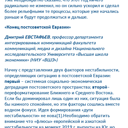
радикально не изменил, но он сильно ускорил и сделал
более рельефными те процессы, которые уже начались
раньше и будут продолжаться и дальше.
«Конец постсоветской Евразии»
Дмитрий ЕВСТАФЬЕВ
, профессор департамента
интегрированных коммуникаций факультета
коммуникаций, медиа и дизайна Национального
исследовательского Университета «Высшая школа
экономики» (НИУ «ВШЭ»)
Начну с представления двух факторов нестабильности,
определяющих ситуацию в постсоветской Евразии:
первый
– системная социально-экономическая
деградация постсоветского пространства;
второй
–
переформатирование Ближнего и Среднего Востока.
Если бы доминировал лишь один из них, ситуация была
бы намного спокойнее, но эти факторы сошлись вместе
водном фокусе. Идея формирования «дуги
нестабильности» не нова
[1]
.Необходимо обратить
внимание что «флюсы» европейской и азиатской
нестабильности на момент 2019 г. выгнуты на Юг, но