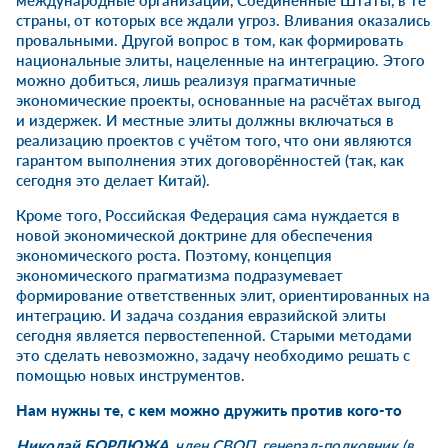
международные организации, Соединённые Штаты, в те
страны, от которых все ждали угроз. Вливания оказались
провальными. Другой вопрос в том, как формировать
национальные элиты, нацеленные на интеграцию. Этого
можно добиться, лишь реализуя прагматичные
экономические проекты, основанные на расчётах выгод
и издержек. И местные элиты должны включаться в
реализацию проектов с учётом того, что они являются
гарантом выполнения этих договорённостей (так, как
сегодня это делает Китай).
Кроме того, Российская Федерация сама нуждается в
новой экономической доктрине для обеспечения
экономического роста. Поэтому, концепция
экономического прагматизма подразумевает
формирование ответственных элит, ориентированных на
интеграцию. И задача создания евразийской элиты
сегодня является первостепенной. Старыми методами
это сделать невозможно, задачу необходимо решать с
помощью новых инструментов.
Нам нужны те, с кем можно дружить против кого-то
Николай БОРДЮЖА
, член СВОП, генерал-полковник (в