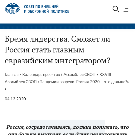
Перейти
СВОП
к
содержимому
Бремя лидерства. Сможет ли
Россия стать главным
евразийским интегратором?
›
›
›
Главная
Календарь проектов
Ассамблея СВОП
XXVIII
Ассамблея СВОП «Пандемии вопреки: Россия-2020 – что дальше?»
›
04.12.2020
Россия, сосредотачиваясь, должна понимать, что
она больше выиграет, если будет реализовывать