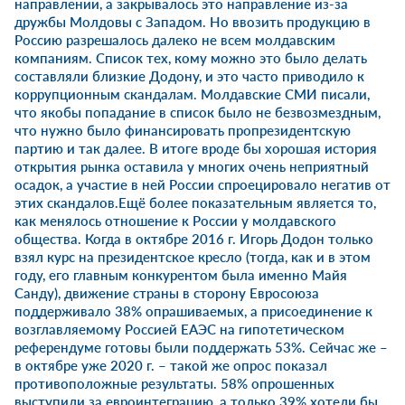
направлении, а закрывалось это направление из-за
дружбы Молдовы с Западом. Но ввозить продукцию в
Россию разрешалось далеко не всем молдавским
компаниям. Список тех, кому можно это было делать
составляли близкие Додону, и это часто приводило к
коррупционным скандалам. Молдавские СМИ писали,
что якобы попадание в список было не безвозмездным,
что нужно было финансировать пропрезидентскую
партию и так далее. В итоге вроде бы хорошая история
открытия рынка оставила у многих очень неприятный
осадок, а участие в ней России спроецировало негатив от
этих скандалов.Ещё более показательным является то,
как менялось отношение к России у молдавского
общества. Когда в октябре 2016 г. Игорь Додон только
взял курс на президентское кресло (тогда, как и в этом
году, его главным конкурентом была именно Майя
Санду), движение страны в сторону Евросоюза
поддерживало 38% опрашиваемых, а присоединение к
возглавляемому Россией ЕАЭС на гипотетическом
референдуме готовы были поддержать 53%. Сейчас же –
в октябре уже 2020 г. – такой же опрос показал
противоположные результаты. 58% опрошенных
выступили за евроинтеграцию, а только 39% хотели бы