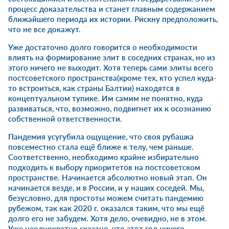
процесс доказательства и станет главным содержанием
ближайшего периода их истории. Рискну предположить,
что не все докажут
.
Уже достаточно долго говорится о необходимости
влиять на формирование элит в соседних странах, но из
этого ничего не выходит. Хотя теперь сами элиты всего
постсоветского пространства(кроме тех, кто успел куда-
то встроиться, как страны Балтии) находятся в
концептуальном тупике. Им самим не понятно, куда
развиваться, что, возможно, подвигнет их к осознанию
собственной ответственности.
Пандемия усугубила ощущение, что своя рубашка
повсеместно стала ещё ближе к телу, чем раньше.
Соответственно, необходимо крайне избирательно
подходить к выбору приоритетов на постсоветском
пространстве. Начинается абсолютно новый этап. Он
начинается везде, и в России, и у наших соседей. Мы,
безусловно, для простоты можем считать пандемию
рубежом, так как 2020 г. оказался таким, что мы ещё
долго его не забудем. Хотя дело, очевидно, не в этом.
Уже неоднократно сказано, что этот год ничего