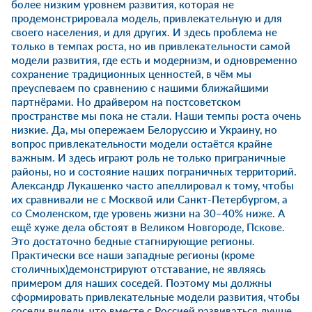
более низким уровнем развития, которая не
продемонстрировала модель, привлекательную и для
своего населения, и для других. И здесь проблема не
только в темпах роста, но ив привлекательности самой
модели развития, где есть и модернизм, и одновременно
сохранение традиционных ценностей, в чём мы
преуспеваем по сравнению с нашими ближайшими
партнёрами. Но драйвером на постсоветском
пространстве мы пока не стали. Наши темпы роста очень
низкие. Да, мы опережаем Белоруссию и Украину, но
вопрос привлекательности модели остаётся крайне
важным. И здесь играют роль не только приграничные
районы, но и состояние наших пограничных территорий.
Александр Лукашенко часто апеллировал к тому, чтобы
их сравнивали не с Москвой или Санкт-Петербургом, а
со Смоленском, где уровень жизни на 30–40% ниже. А
ещё хуже дела обстоят в Великом Новгороде, Пскове.
Это достаточно бедные стагнирующие регионы.
Практически все наши западные регионы (кроме
столичных)демонстрируют отставание, не являясь
примером для наших соседей. Поэтому мы должны
сформировать привлекательные модели развития, чтобы
соседи видели, что вместе с Россией развиваться лучше,