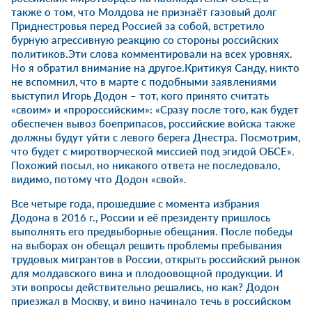
также о том, что Молдова не признаёт газовый долг
Приднестровья перед Россией за собой, встретило
бурную агрессивную реакцию со стороны российских
политиков.Эти слова комментировали на всех уровнях.
Но я обратил внимание на другое.Критикуя Санду, никто
не вспомнил, что в марте с подобными заявлениями
выступил Игорь Додон – тот, кого принято считать
«своим» и «пророссийским»: «Сразу после того, как будет
обеспечен вывоз боеприпасов, российские войска также
должны будут уйти с левого берега Днестра. Посмотрим,
что будет с миротворческой миссией под эгидой ОБСЕ».
Похожий посыл, но никакого ответа не последовало,
видимо, потому что Додон «свой».
Все четыре года, прошедшие с момента избрания
Додона в 2016 г., России и её президенту пришлось
выполнять его предвыборные обещания. После победы
на выборах он обещал решить проблемы пребывания
трудовых мигрантов в России, открыть российский рынок
для молдавского вина и плодоовощной продукции. И
эти вопросы действительно решались, но как? Додон
приезжал в Москву, и вино начинало течь в российском