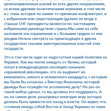
целенаправленных усилий во всех других направлениях,
со всеми другими политическими игроками, в том числе
и с теми, которые по каким-то причинам конфликтуют, и
с избранным или существующим (далеко не везде в
странах СНГ президенты являются по-настоящему
избранными) руководством страны.Мы сами на себя
наложили эти ограничения и с большим трудом от них
уходим.Нельзя смотреть на происходящее в других
государствах глазами заинтересованных властей этих
государств.
Это в том числе один из недостатков нашей политики на
Украине. Как мы могли ожидать от Кучмы, который
попал в международную изоляцию накануне
«оранжевой революции», что он выдвинет не
вменяемого, умного и человечного кандидата, с которым
мы были бы согласны, а Виктора Януковича, который
дважды был осуждён по уголовному делу? Но раз он
такой выбор сделал, то мы должны его поддержать. А
он, на самом деле, разыгрывал нехитрую игру, которая
должна была привести его назад к власти. Он верил, что,
столкнув между собой Восток и Запад Украины по главе