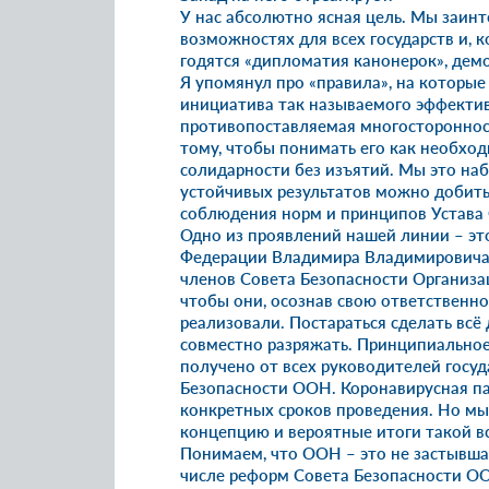
У нас абсолютно ясная цель. Мы заинт
возможностях для всех государств и, к
годятся «дипломатия канонерок», дем
Я упомянул про «правила», на которые
инициатива так называемого эффекти
противопоставляемая многостороннос
тому, чтобы понимать его как необход
солидарности без изъятий. Мы это на
устойчивых результатов можно добить
соблюдения норм и принципов Устава
Одно из проявлений нашей линии – эт
Федерации Владимира Владимировича
членов Совета Безопасности Организ
чтобы они, осознав свою ответственно
реализовали. Постараться сделать всё
совместно разряжать. Принципиальное
получено от всех руководителей госу
Безопасности ООН. Коронавирусная па
конкретных сроков проведения. Но мы
концепцию и вероятные итоги такой вс
Понимаем, что ООН – это не застывшая
числе реформ Совета Безопасности О