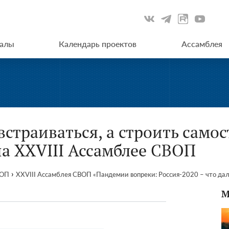
иалы
Календарь проектов
Ассамблея
встраиваться, а строить самос
на XXVIII Ассамблее СВОП
›
ВОП
XXVIII Ассамблея СВОП «Пандемии вопреки: Россия-2020 – что да
М