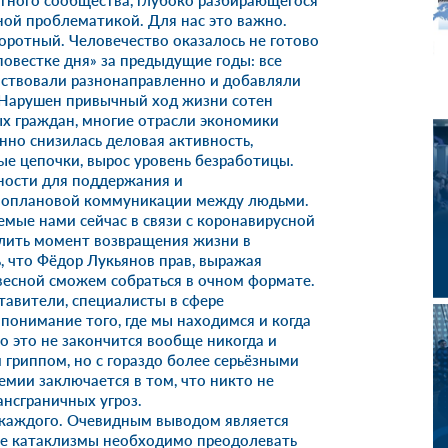
тного сообщества, глубоко разбирающегося
ой проблематикой. Для нас это важно.
оротный. Человечество оказалось не готово
повестке дня» за предыдущие годы: все
йствовали разнонаправленно и добавляли
 Нарушен привычный ход жизни сотен
ых граждан, многие отрасли экономики
енно снизилась деловая активность,
е цепочки, вырос уровень безработицы.
ности для поддержания и
зноплановой коммуникации между людьми.
мые нами сейчас в связи с коронавирусной
елить момент возвращения жизни в
, что Фёдор Лукьянов прав, выражая
о весной сможем собраться в очном формате.
тавители, специалисты в сфере
понимание того, где мы находимся и когда
то это не закончится вообще никогда и
м гриппом, но с гораздо более серьёзными
емии заключается в том, что никто не
ансграничных угроз.
 каждого. Очевидным выводом является
ые катаклизмы необходимо преодолевать