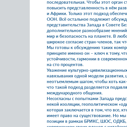
последовательная. Чтобы этот орган 
повысить представленность в нём раз
и Африки. Только этот подход обеспе
ООН. Всё остальное подлежит обсужде
представительства Запада в Совете Б
дополнительное разнообразие мнений 
мир и безопасность на планете. В лю
широкое согласие стран-членов, так чт
Мы готовы к обсуждению таких компро
принципе именно он – ключ к тому, ч
устойчивости, гармонии в современно
на сто процентов.
Уважение культурно-цивилизационных 
навязывания одной модели развития, 
неотъемлемым шагом, чтобы хоть как
что такой подход разделяется подав
международного общения.
Несогласны с попытками Запада предст
некой изоляции, геополитическом «оди
которая заключается в том, что все, кт
имеет право на существование. Но мы
позиции в рамках БРИКС, ШОС, ОДКБ, 
сопряжением своих планов с китайской