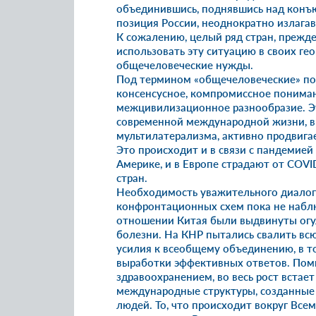
объединившись, поднявшись над конъ
позиция России, неоднократно излаг
К сожалению, целый ряд стран, прежде
использовать эту ситуацию в своих ге
общечеловеческие нужды.
Под термином «общечеловеческие» под
консенсусное, компромиссное пониман
межцивилизационное разнообразие. Э
современной международной жизни, в 
мультилатерализма, активно продвиг
Это происходит и в связи с пандемией 
Америке, и в Европе страдают от COVID
стран.
Необходимость уважительного диалога
конфронтационных схем пока не наблюд
отношении Китая были выдвинуты огу
болезни. На КНР пытались свалить вс
усилия к всеобщему объединению, в т
выработки эффективных ответов. Поми
здравоохранением, во весь рост встает
международные структуры, созданные 
людей. То, что происходит вокруг Все