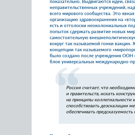
показательно. Выдвигаются идеи, связ
неправительственных учреждений, на
всего мирового сообщества. Это явна
организацию здравоохранения на «втор
есть и отголоски неоколониальных под
попыток сдержать развитие новых миро
самостоятельную внешнеполитическую
вокруг так называемой гонки вакцин.
концепции так называемого «миропоряд
было создано после учреждения ООН и
блок универсальных международно-пр
Россия считает, что необходим
и правительств, искать констр
на принципы коллегиальности и
способствовать деэскалации м
обеспечивать предсказуемость 