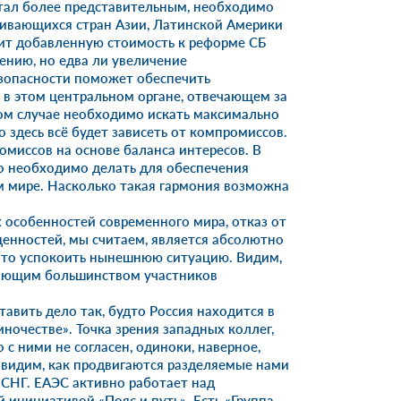
стал более представительным, необходимо
вивающихся стран Азии, Латинской Америки
чит добавленную стоимость к реформе СБ
нию, но едва ли увеличение
езопасности поможет обеспечить
в этом центральном органе, отвечающем за
бом случае необходимо искать максимально
о здесь всё будет зависеть от компромиссов.
миссов на основе баланса интересов. В
то необходимо делать для обеспечения
м мире. Насколько такая гармония возможна
особенностей современного мира, отказ от
ценностей, мы считаем, является абсолютно
-то успокоить нынешнюю ситуацию. Видим,
ляющим большинством участников
авить дело так, будто Россия находится в
ночестве». Точка зрения западных коллег,
о с ними не согласен, одиноки, наверное,
 видим, как продвигаются разделяемые нами
СНГ. ЕАЭС активно работает над
 инициативой «Пояс и путь». Есть «Группа