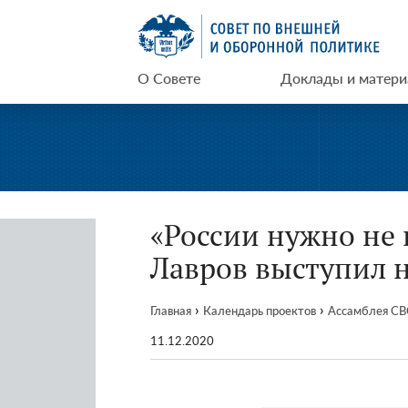
Перейти
СВОП
к
содержимому
О Совете
Доклады и матер
«России нужно не 
Лавров выступил 
›
›
Главная
Календарь проектов
Ассамблея С
11.12.2020