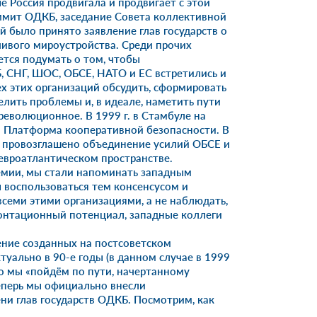
 Россия продвигала и продвигает с этой
аммит ОДКБ, заседание Совета коллективной
й было принято заявление глав государств о
ивого мироустройства. Среди прочих
ется подумать о том, чтобы
 СНГ, ШОС, ОБСЕ, НАТО и ЕС встретились и
ех этих организаций обсудить, сформировать
лить проблемы и, в идеале, наметить пути
революционное. В 1999 г. в Стамбуле на
 Платформа кооперативной безопасности. В
о провозглашено объединение усилий ОБСЕ и
 евроатлантическом пространстве.
демии, мы стали напоминать западным
 воспользоваться тем консенсусом и
семи этими организациями, а не наблюдать,
онтационный потенциал, западные коллеги
ение созданных на постсоветском
ктуально в 90-е годы (в данном случае в 1999
что мы «пойдём по пути, начертанному
еперь мы официально внесли
и глав государств ОДКБ. Посмотрим, как