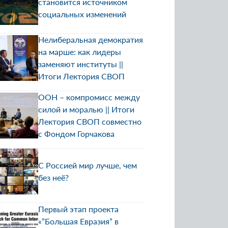
становится источником
социальных изменений
Нелиберальная демократия
на марше: как лидеры
заменяют институты ||
Итоги Лектория СВОП
ООН – компромисс между
силой и моралью || Итоги
Лектория СВОП совместно
с Фондом Горчакова
С Россией мир лучше, чем
без неё?
Первый этап проекта
«”Большая Евразия” в