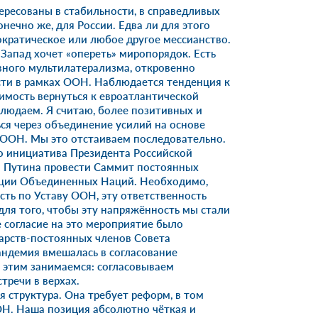
ересованы в стабильности, в справедливых
онечно же, для России. Едва ли для этого
ократическое или любое другое мессианство.
 Запад хочет «опереть» миропорядок. Есть
вного мультилатерализма, откровенно
ти в рамках ООН. Наблюдается тенденция к
имость вернуться к евроатлантической
блюдаем. Я считаю, более позитивных и
ся через объединение усилий на основе
 ООН. Мы это отстаиваем последовательно.
о инициатива Президента Российской
 Путина провести Саммит постоянных
ации Объединенных Наций. Необходимо,
сть по Уставу ООН, эту ответственность
 для того, чтобы эту напряжённость мы стали
 согласие на это мероприятие было
дарств-постоянных членов Совета
ндемия вмешалась в согласование
 этим занимаемся: согласовываем
тречи в верхах.
 структура. Она требует реформ, в том
ОН. Наша позиция абсолютно чёткая и