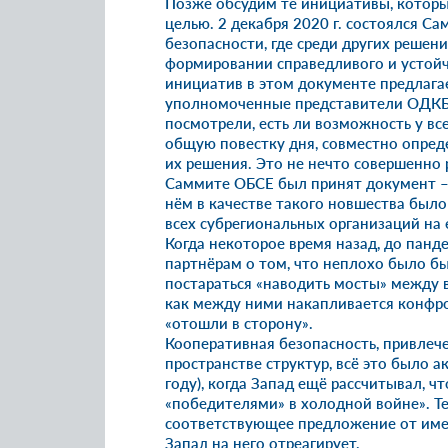
Позже обсудим те инициативы, которые
целью. 2 декабря 2020 г. состоялся С
безопасности, где среди других решени
формировании справедливого и устойч
инициатив в этом документе предлага
уполномоченные представители ОДКБ,
посмотрели, есть ли возможность у вс
общую повестку дня, совместно опреде
их решения. Это не нечто совершенно 
Саммите ОБСЕ был принят документ –
нём в качестве такого новшества был
всех субрегиональных организаций на
Когда некоторое время назад, до пан
партнёрам о том, что неплохо было бы
постараться «наводить мосты» между в
как между ними накапливается конфр
«отошли в сторону».
Кооперативная безопасность, привлеч
пространстве структур, всё это было а
году), когда Запад ещё рассчитывал, 
«победителями» в холодной войне». Т
соответствующее предложение от имен
Запад на него отреагирует.