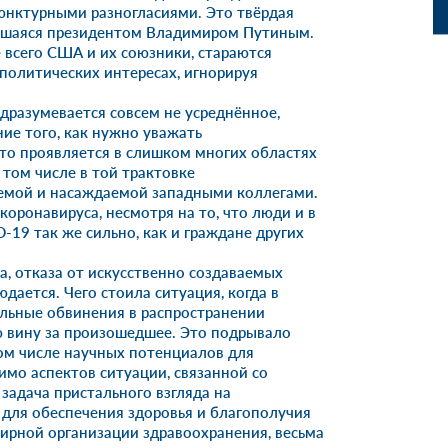
юнктурными разногласиями. Это твёрдая
авшаяся президентом Владимиром Путиным.
 всего США и их союзники, стараются
ополитических интересах, игнорируя
разумевается совсем не усреднённое,
ие того, как нужно уважать
то проявляется в слишком многих областях
том числе в той трактовке
аемой и насаждаемой западными коллегами.
коронавируса, несмотря на то, что люди и в
-19 так же сильно, как и граждане других
, отказа от искусственно создаваемых
ается. Чего стоила ситуация, когда в
льные обвинения в распространении
ю вину за произошедшее. Это подрывало
ом числе научных потенциалов для
мо аспектов ситуации, связанной со
 задача пристального взгляда на
для обеспечения здоровья и благополучия
мирной организации здравоохранения, весьма