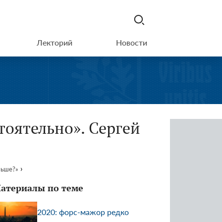
Лекторий
Новости
тоятельно». Сергей
›
льше?»
атериалы по теме
2020: форс-мажор редко