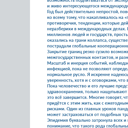
возможность подпитываться от экспер
и живо интересующегося международн
Год был действительно непростой, пов
ко всему тому, что накапливалось на «
противоречия, тенденции, которые де
неразберихи в международных делах.
миллионов людей и государств, прост
оказались на грани коллапса, существ
пострадали глобальные кооперационны
Закрытие границ резко сузило возмож
межгосударственных контактов, и ра
Масштаб и инерция событий, наблюдае
инфекцией, пока не позволяют опред
нормальное русло. Я искренне надеюсь
уверенность, хотя и с оговорками, чт
Пока человечество и его лучшие предс
здравоохранения, только нащупывают 
это всё завершится. Многие говорят, ч
придётся с этим жить, как с ежегодны
рисками. Один из главных уроков панд
может застраховаться от подобных тр
Эпидемия буквально затронула всех и
понимание, что такого рода глобальн