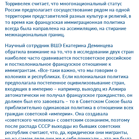
Торривелек считает, что многонациональный статус
России предполагает сосуществование рядом на одной
территории представителей разных культур и религий, в
то время как французская иммиграционная политика
всегда была направлена на ассимиляцию, на стирание
межнациональных границ.
Научный сотрудник ВШЭ Екатерина Деминцева
обратила внимание на то, что в исследовании двух стран
наиболее часто сравнивается постсоветское российское
и постколониальное французское отношение к
иммигрантам. «Все-таки важно, что мы говорим о
колониях и республиках. Если колониальная политика
предполагала постепенное оцивилизовывание стран,
входящих в империю – например, выходец из Алжира
автоматически не получал французское гражданство, он
должен был его завоевать – то в Советском Союзе была
приблизительно одинаковая политика в отношении всех
граждан советской «империи». Она создавала
«советского человека» с советским сознанием, поэтому
после распада СССР выходцы из бывших советских
республик считают, что, да, юридически они мигранты,
но на самом деле они же к себе приехали – это же была