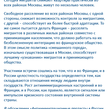
Сегодня мигранты снимают квартиры практически во
всех районах Москвы, живут по несколько человек.
Свободное расселение во всех районах Москвы, с одной
стороны, снижает возможность контроля за мигрантами,
с другой – способствует их более быстрой адаптации. То
же самое пытается делать Франция – расселять
мигрантов в различных жилых районах совместно с
принимающим населением, что должно работать на их
безболезненную интеграцию во французское общество.
В этом смысле политика «смешанного города»,
изначально существовавшая в Москве, способствует
лучшему «узнаванию» мигрантов и принимающего
общества.
Участники встречи сошлись на том, что и во Франции, и в
России целостность государства определяется тем, как
складываются отношения между людьми внутри
государств. Рост антииммиграционных настроений и во
Франции, и в России, как правило, является сигналом или
импульсом кризисного состояния внутренней системы
страны.
В обсуждении «Антииммиграционные протесты в России