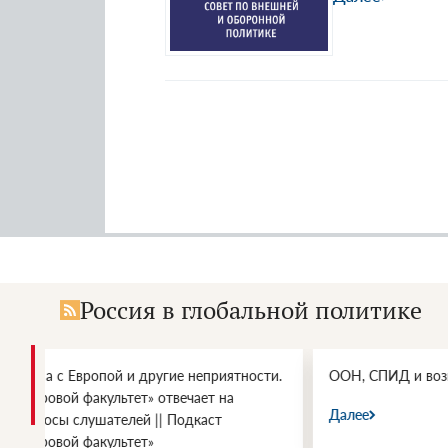
Россия в глобальной политике
и.
ООН, СПИД и возможности влияния
Энергетич
войны СШ
Далее
Далее