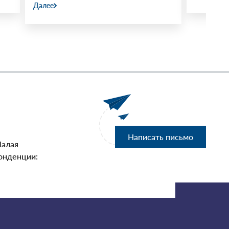
Написать письмо
Малая
онденции: