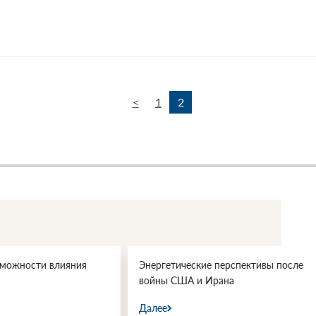
<
1
2
еские перспективы после
Геополитический «цугцванг»: з
А и Ирана
Еревану опасная игра с росси
инвестициями