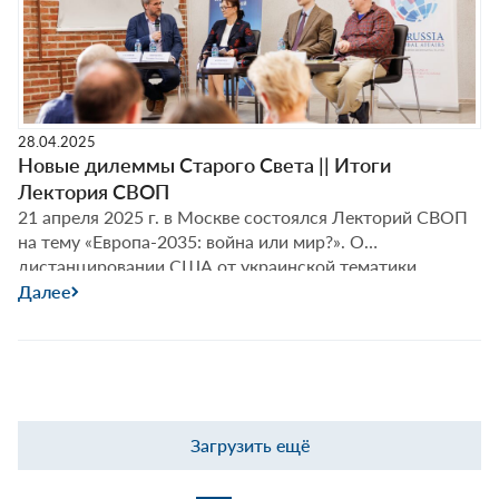
Стратегич
китайском восприятии угроз Фёдор Лукьянов
…
союзники,
но
тактическ
интересы.
Или
28.04.2025
наоборот?
Новые дилеммы Старого Света || Итоги
||
Лектория СВОП
Итоги
21 апреля 2025 г. в Москве состоялся Лекторий СВОП
Лектория
на тему «Европа-2035: война или мир?». О
СВОП
дистанцировании США от украинской тематики,
европейской оборонной автономии и трансформации
Далее
партийно-политических систем в Германии, Франции и
Польше Фёдор Лукьянов поговорил с Евгенией
Обичкиной, Станиславом Кувалдиным и Филиппом
Фомичёвым.
Загрузить ещё