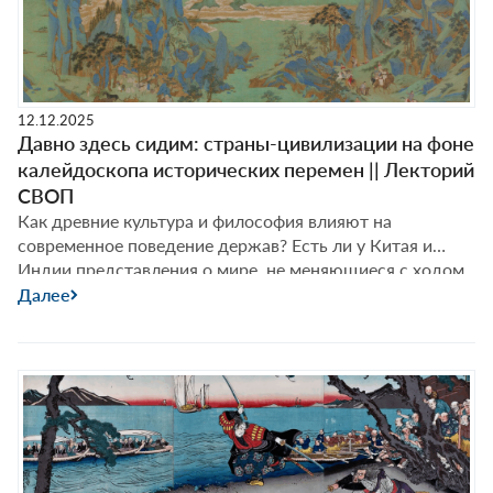
12.12.2025
Давно здесь сидим: страны-цивилизации на фоне
калейдоскопа исторических перемен || Лекторий
СВОП
Как древние культура и философия влияют на
современное поведение держав? Есть ли у Китая и
Индии представления о мире, не меняющиеся с ходом
времени? И как их понимание порядка и
Далее
справедливости может влиять на мир по мере
увеличения их международной роли? Об этом и
многом другом с Фёдором Лукьяновым побеседуют
Давно
гости Лектория Совета по внешней
…
здесь
сидим:
страны-
цивилизации