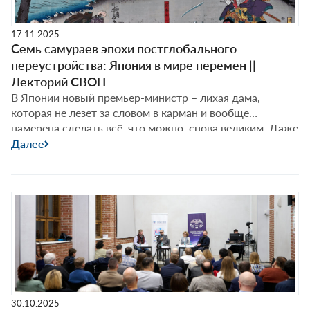
на
фоне
17.11.2025
калейдоскопа
Семь самураев эпохи постглобального
исторических
переустройства: Япония в мире перемен ||
перемен
Лекторий СВОП
||
В Японии новый премьер-министр – лихая дама,
Лекторий
которая не лезет за словом в карман и вообще
СВОП
намерена сделать всё, что можно, снова великим. Даже
Дональда Трампа она сумела очаровать. Что получится
Далее
у мадам Такаити, увидим. Как бы то ни было, Япония
переживает достаточно переломный момент (как и весь
Семь
мир, но, конечно, по-своему). О традиции и
…
самураев
эпохи
постглобаль
переустройс
Япония
в
мире
30.10.2025
перемен