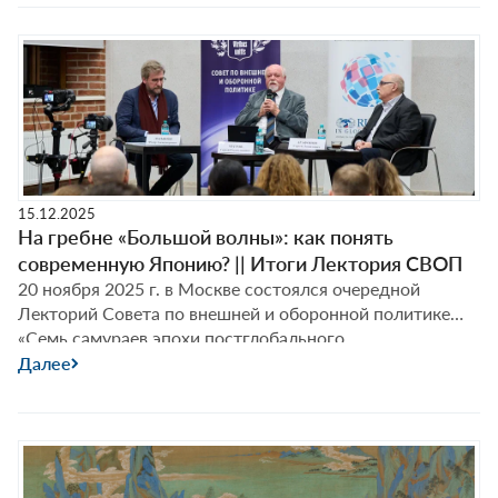
гидравлических цивилизаций, духовности и о том, как
историческая и культурная традиция влияет на
внешнюю политику современных Индии и Китая,
Традиция
Фёдор Лукьянов поговорил с
…
как
ресурс
||
Итоги
Лектория
15.12.2025
СВОП
На гребне «Большой волны»: как понять
современную Японию? || Итоги Лектория СВОП
20 ноября 2025 г. в Москве состоялся очередной
Лекторий Совета по внешней и оборонной политике
«Семь самураев эпохи постглобального
переустройства: Япония в мире перемен». О будущем
Далее
российско-японских отношений, незыблемом и
изменчивом японском самосознании и о том, почему
национализм в Японии – часть политической традиции,
Фёдор Лукьянов поговорил с Сергеем Агафоновым и
Сергеем Чугровым.