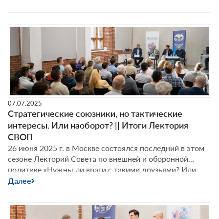
политической жизни современной Америки,
«глубинном государстве», которое сегодня работает на
Трампа, и американской демократии Фёдор Лукьянов
поговорил с Андреем Исэровым, Дмитрием
Новиковым и Романом Романовым.
07.07.2025
Стратегические союзники, но тактические
интересы. Или наоборот? || Итоги Лектория
СВОП
26 июня 2025 г. в Москве состоялся последний в этом
сезоне Лекторий Совета по внешней и оборонной
политике «Нужны ли враги с такими друзьями? Или
друзья с такими врагами? Феномен союзника в
Далее
современном мире». Об институциональных и идейных
основах НАТО, тактическом характере современных
союзов, эволюции идеи изоляционизма в США и