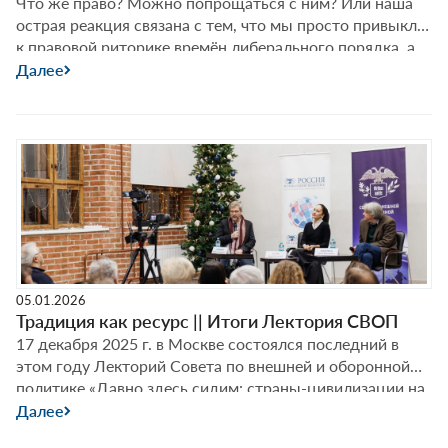
Что же право? Можно попрощаться с ним? Или наша
острая реакция связана с тем, что мы просто привыкли
к правовой риторике времён либерального порядка, а
на самом деле это была не более чем завеса? Или,
Далее
напротив, слом старого необходим, чтобы построить
новое? Либо нового уже не построить никогда? Об
Права
этом с Фёдором Лукьяновым побеседуют гости
…
не
дают,
права
берут?
Междун
«закон
джунгл
05.01.2026
и
Традиция как ресурс || Итоги Лектория СВОП
«новый
17 декабря 2025 г. в Москве состоялся последний в
порядо
этом году Лекторий Совета по внешней и оборонной
||
политике «Давно здесь сидим: страны-цивилизации на
Лектор
фоне калейдоскопа исторических перемен». О
Далее
СВОП
ценности человеческой жизни, концепции