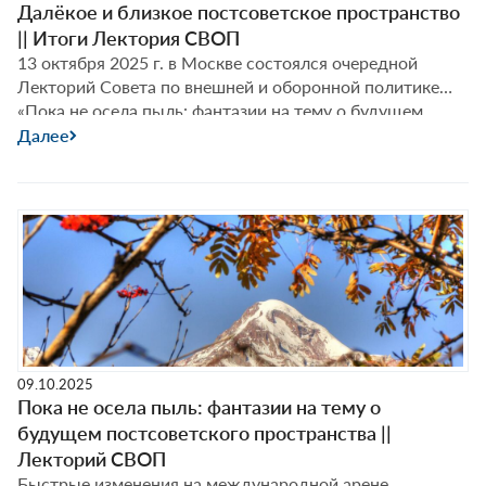
Далёкое и близкое постсоветское пространство
||
|| Итоги Лектория СВОП
Лекторий
13 октября 2025 г. в Москве состоялся очередной
СВОП
Лекторий Совета по внешней и оборонной политике
«Пока не осела пыль: фантазии на тему о будущем
постсоветского пространства». О постсоветском
Далее
пространстве как исторической и культурной
общности, особенностях национального строительства
в странах бывшего СССР и о том, что такое «русский
мир» сегодня, Фёдор Лукьянов поговорил с Николаем
Далёкое
Силаевым,
…
и
близкое
постсоветское
пространство
||
09.10.2025
Итоги
Пока не осела пыль: фантазии на тему о
Лектория
будущем постсоветского пространства ||
СВОП
Лекторий СВОП
Быстрые изменения на международной арене,