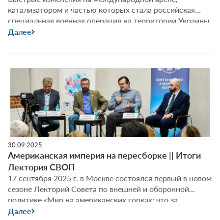
катализатором и частью которых стала российская
специальная военная операция на территории Украины,
повсеместно создали новую динамику. Территория
Далее
бывшего СССР – наглядный пример. Об этом с
Фёдором Лукьяновым побеседуют Николай Силаев,
Татьяна Котюкова и Тигран Саркисян – гости Лектория
СВОП, который состоится 13 октября в 19:00 в Москве.
30.09.2025
Американская империя на пересборке || Итоги
Лектория СВОП
17 сентября 2025 г. в Москве состоялся первый в новом
сезоне Лекторий Совета по внешней и оборонной
политике «Мир на американских горках: что за
виражом». О политическом феномене MAGA, вехах
Далее