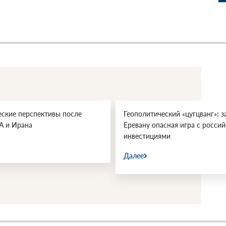
еские перспективы после
Геополитический «цугцванг»: з
А и Ирана
Еревану опасная игра с росси
инвестициями
Далее