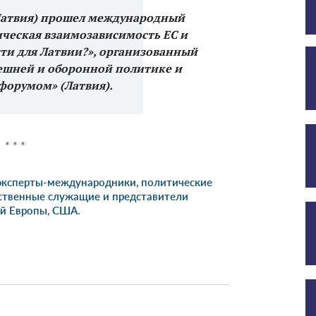
 (Латвия) прошел международный
ическая взаимозависимость ЕС и
ти для Латвии?», организованный
ешней и оборонной политике и
форумом» (Латвия).
* * *
 эксперты-международники, политические
рственные служащие и представители
ой Европы, США.