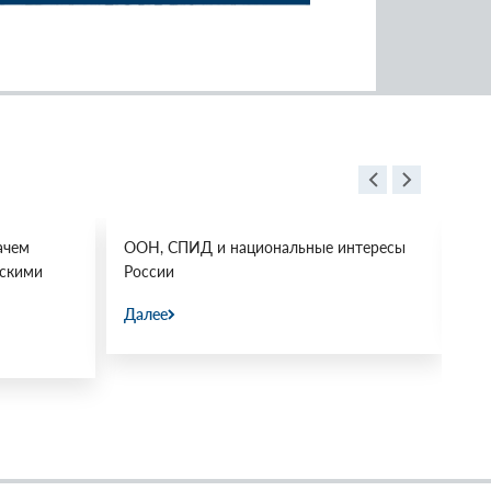
ачем
ООН, СПИД и национальные интересы
Ос
йскими
России
Да
Далее