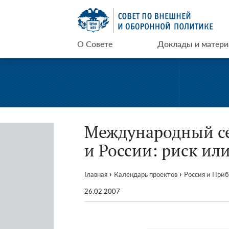
Перейти
СВОП
к
содержимому
О Совете
Доклады и матер
Международный се
и России: риск ил
›
›
Главная
Календарь проектов
Россия и При
26.02.2007