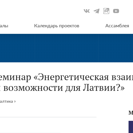
иалы
Календарь проектов
Ассамблея
минар «Энергетическая взаи
и возможности для Латвии?»
›
балтика
М