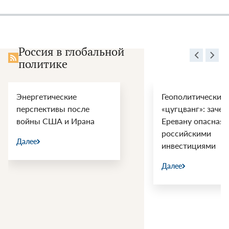
Россия в глобальной
политике
Энергетические
Геополитический
перспективы после
«цугцванг»: зачем
войны США и Ирана
Еревану опасная 
российскими
Далее
инвестициями
Далее