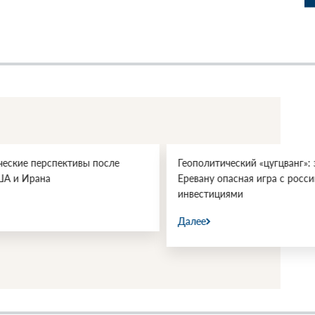
еские перспективы после
Геополитический «цугцванг»: з
А и Ирана
Еревану опасная игра с росси
инвестициями
Далее