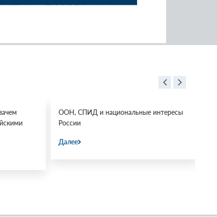
ачем
ООН, СПИД и национальные интересы
Ос
йскими
России
Да
Далее