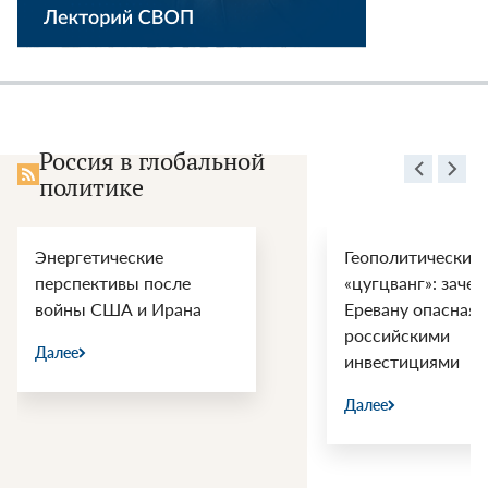
Россия в глобальной
политике
Энергетические
Геополитический
перспективы после
«цугцванг»: зачем
войны США и Ирана
Еревану опасная 
российскими
Далее
инвестициями
Далее