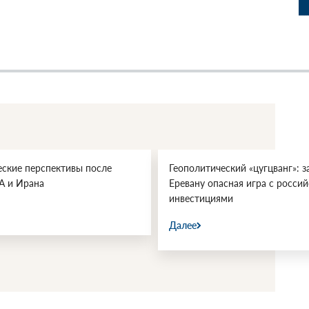
еские перспективы после
Геополитический «цугцванг»: з
А и Ирана
Еревану опасная игра с росси
инвестициями
Далее