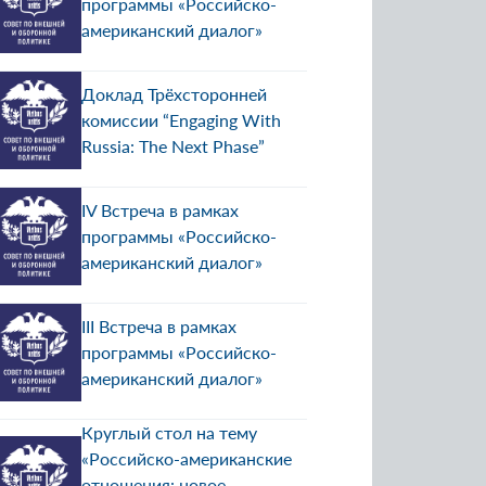
программы «Российско-
американский диалог»
Доклад Трёхсторонней
комиссии “Engaging With
Russia: The Next Phase”
IV Встреча в рамках
программы «Российско-
американский диалог»
III Встреча в рамках
программы «Российско-
американский диалог»
Круглый стол на тему
«Российско-американские
отношения: новое