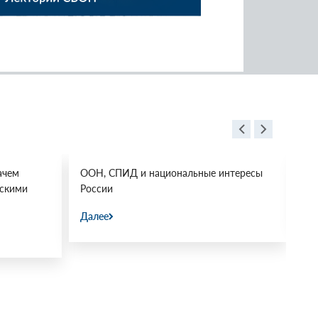
ачем
ООН, СПИД и национальные интересы
Ос
йскими
России
Да
Далее