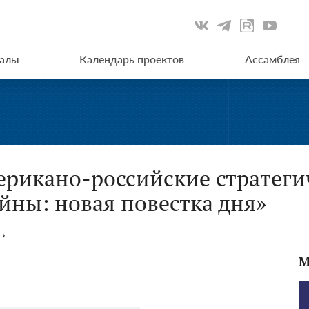
иалы
Календарь проектов
Ассамблея
рикано-российские стратеги
йны: новая повестка дня»
›
М