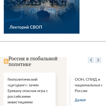
Россия в глобальной
политике
Геополитический
ООН, СПИД и
«цугцванг»: зачем
национальные ин
Еревану опасная игра с
России
российскими
Далее
инвестициями