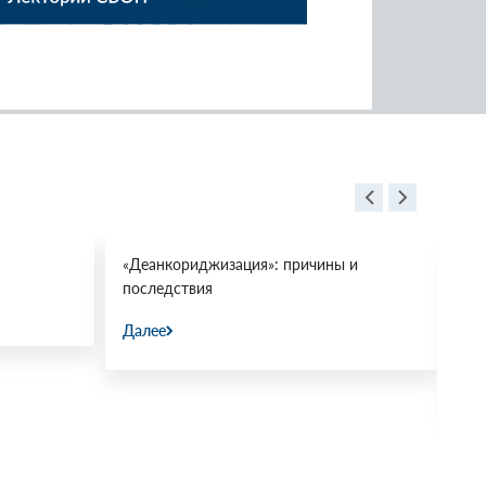
«Деанкориджизация»: причины и
Пр
последствия
ми
«М
Далее
31.
Да