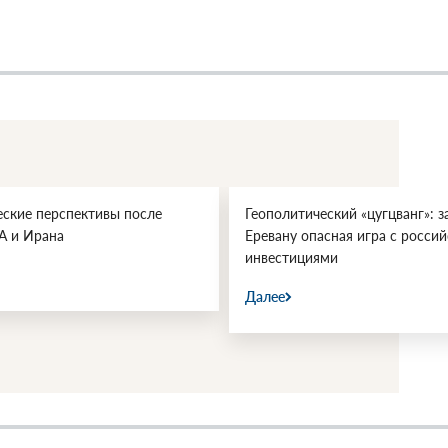
еские перспективы после
Геополитический «цугцванг»: з
А и Ирана
Еревану опасная игра с росси
инвестициями
Далее