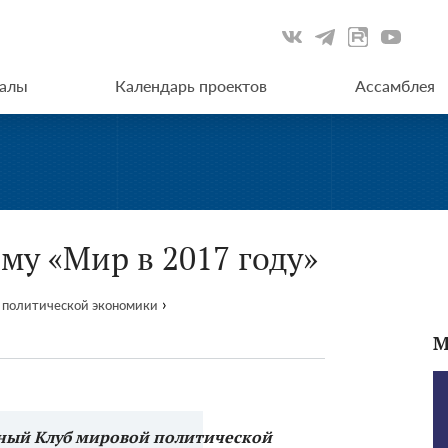
иалы
Календарь проектов
Ассамблея
ему «Мир в 2017 году»
›
 политической экономики
М
ый Клуб мировой политической