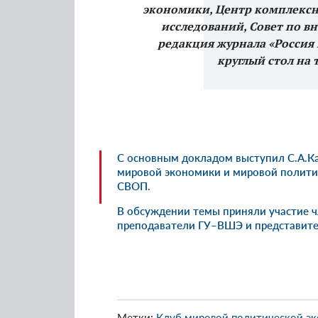
экономики, Центр комплекс
исследований, Совет по в
редакция журнала «Россия 
круглый стол на 
С
основным докладом
выступил С.А.Ка
мировой экономики и мировой полити
СВОП.
В обсуждении темы приняли участие ч
преподаватели ГУ–ВШЭ и представит
Метки:
Клуб мировой политической э