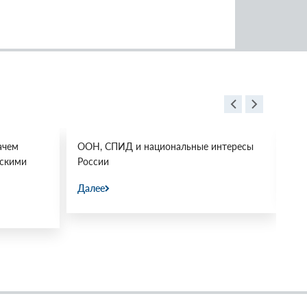
ачем
ООН, СПИД и национальные интересы
Ос
йскими
России
Да
Далее