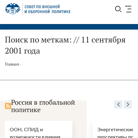
Перейти
СВОП
к
содержимому
Поиск по меткам: // 11 сентября
2001 года
Главная
›
Россия в глобальной
политике
ООН, СПИД и
Энергетические
возможности влияния
перспективы пос