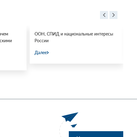
ачем
ООН, СПИД и национальные интересы
Ос
йскими
России
Да
Далее