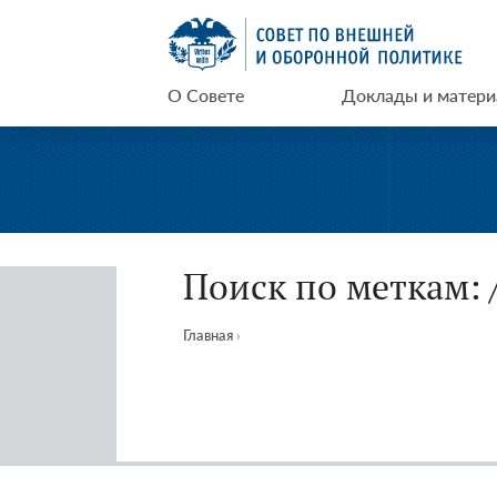
Перейти
СВОП
к
содержимому
О Совете
Доклады и матер
Поиск по меткам: 
Главная
›