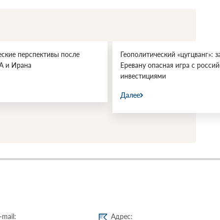
еские перспективы после
Геополитический «цугцванг»: з
А и Ирана
Еревану опасная игра с росси
инвестициями
Далее
-mail:
Адрес: