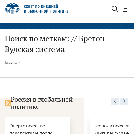
Перейти
СВОП
к
содержимому
Поиск по меткам: // Бретон-
Вудская система
Главная
›
Россия в глобальной
политике
Геополитический
ООН,
«цугцванг»: зачем
наци