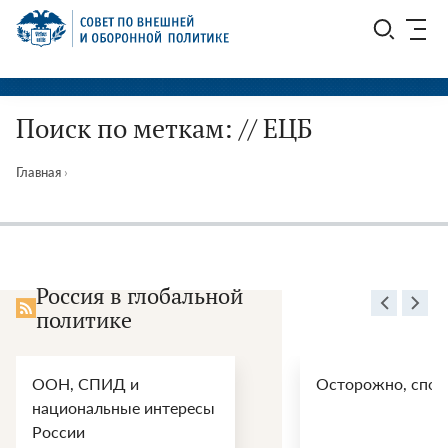
Перейти
СВОП
к
содержимому
Поиск по меткам: // ЕЦБ
Главная
›
Россия в глобальной
политике
ООН, СПИД и
Осторожно, спой
национальные интересы
России