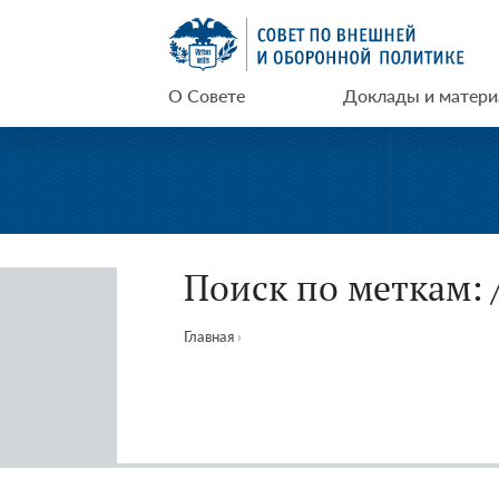
Перейти
СВОП
к
содержимому
О Совете
Доклады и матер
Поиск по меткам: 
Главная
›