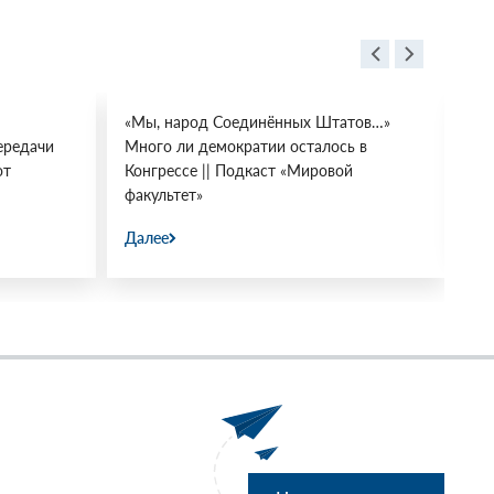
«Мы, народ Соединённых Штатов…»
Бе
ередачи
Много ли демократии осталось в
во
от
Конгрессе || Подкаст «Мировой
пе
факультет»
Да
Далее