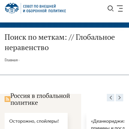
Перейти
СВОП
к
содержимому
Поиск по меткам: // Глобальное
неравенство
Главная
›
Россия в глобальной
политике
Осторожно, спойлеры!
«Деанкориджизац
причины и после