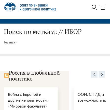
Перейти
СВОП
к
содержимому
Поиск по меткам: // ИБОР
Главная
›
Россия в глобальной
политике
ООН, СПИД и
Энер
.
возможности влияния
перс
войн