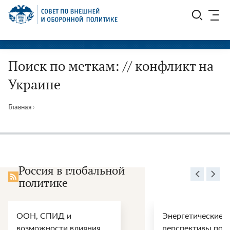
Перейти
СВОП
к
содержимому
Поиск по меткам: // конфликт на
Украине
Главная
›
Россия в глобальной
политике
ООН, СПИД и
Энергетические
возможности влияния
перспективы пос