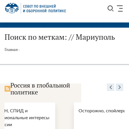
Перейти
СВОП
к
содержимому
Поиск по меткам: // Мариуполь
Главная
›
Россия в глобальной
политике
Осторожно, спойлеры!
«Деанко
причины