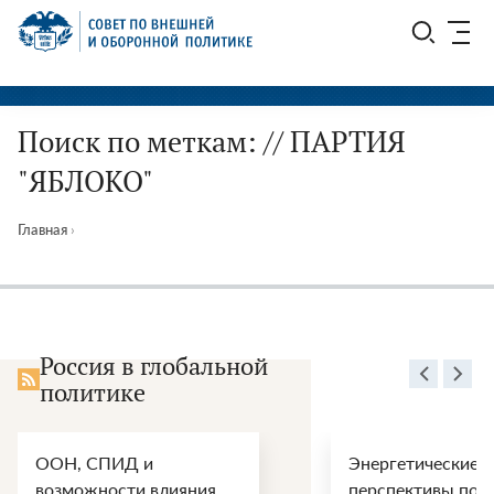
Перейти
СВОП
к
содержимому
Поиск по меткам: // ПАРТИЯ
"ЯБЛОКО"
Главная
›
Россия в глобальной
политике
ООН, СПИД и
Энергетические
возможности влияния
перспективы пос