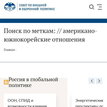
Перейти
СВОП
к
содержимому
Поиск по меткам: // американо-
южнокорейские отношения
Главная
›
Россия в глобальной
политике
ООН, СПИД и
Энергетические
возможности влияния
перспективы пос