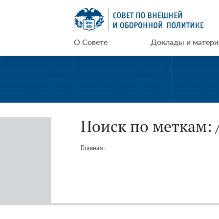
Перейти
СВОП
к
содержимому
О Совете
Доклады и матер
Поиск по меткам:
Главная
›