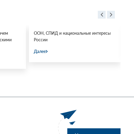
ачем
ООН, СПИД и национальные интересы
Ос
йскими
России
Да
Далее