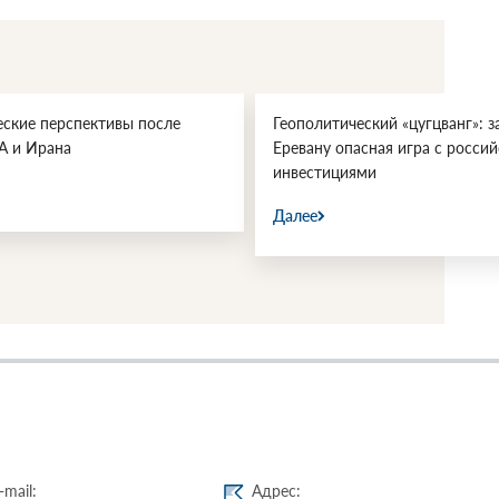
еские перспективы после
Геополитический «цугцванг»: з
А и Ирана
Еревану опасная игра с росси
инвестициями
Далее
-mail:
Адрес: