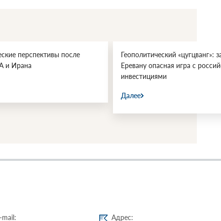
еские перспективы после
Геополитический «цугцванг»: з
А и Ирана
Еревану опасная игра с росси
инвестициями
Далее
-mail:
Адрес: