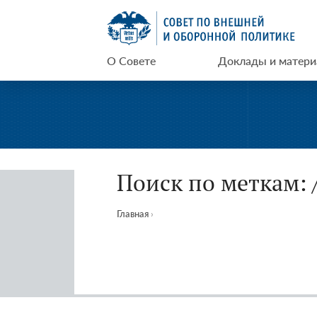
Перейти
СВОП
к
содержимому
О Совете
Доклады и матер
Поиск по меткам: 
Главная
›