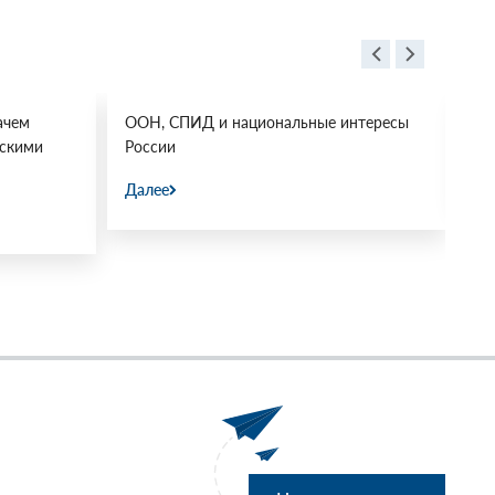
ачем
ООН, СПИД и национальные интересы
Ос
йскими
России
Да
Далее