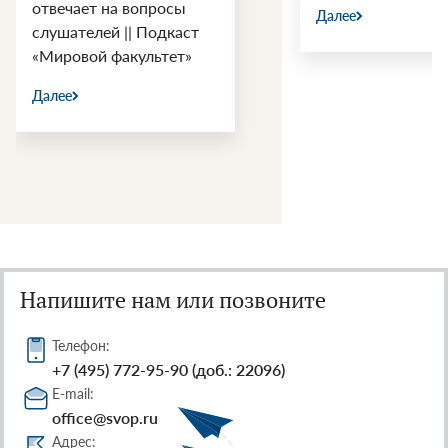
осы
Далее
Д
дкаст
тет»
Напишите нам или позвоните
Телефон:
+7 (495) 772-95-90 (доб.: 22096)
E-mail:
office@svop.ru
Адрес: