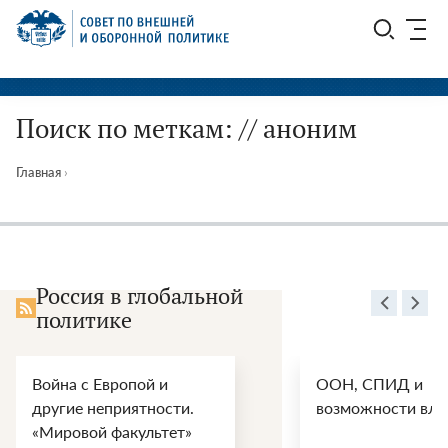
Перейти
СВОП
к
содержимому
Поиск по меткам: // аноним
Главная
›
Россия в глобальной
политике
и
ООН, СПИД и
Э
сти.
возможности влияния
п
тет»
в