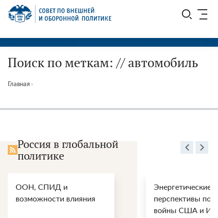
Перейти
СВОП
к
содержимому
Поиск по меткам: // автомобиль
Главная
›
Россия в глобальной
политике
ООН, СПИД и
Энергетические
возможности влияния
перспективы пос
войны США и Ир