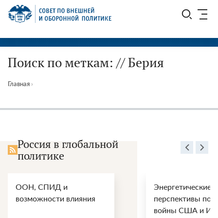
Перейти
СВОП
к
содержимому
Поиск по меткам: // Берия
Главная
›
Россия в глобальной
политике
ООН, СПИД и
Энергетические
возможности влияния
перспективы пос
войны США и Ир