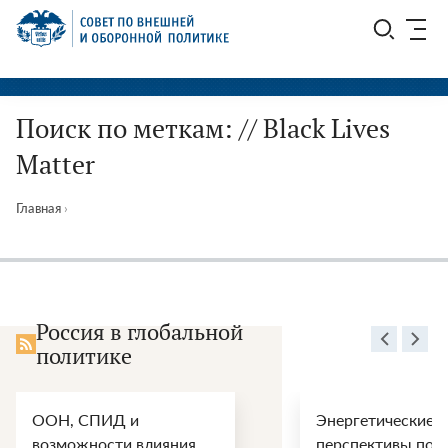
Перейти
СВОП
к
содержимому
Поиск по меткам: // Black Lives
Matter
Главная
›
Россия в глобальной
политике
ООН, СПИД и
Энергетические
возможности влияния
перспективы пос