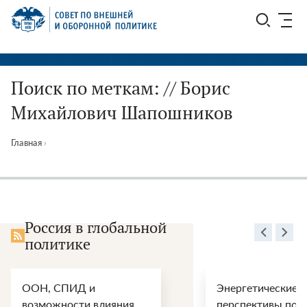
Перейти
СВОП
к
содержимому
Поиск по меткам: // Борис
Михайлович Шапошников
Главная
›
Россия в глобальной
политике
ООН, СПИД и
Энергетические
возможности влияния
перспективы пос