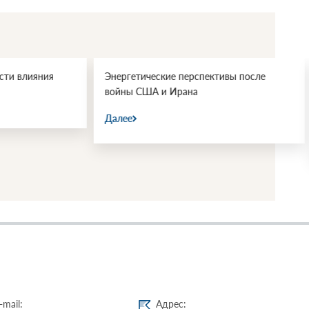
еские перспективы после
Геополитический «цугцванг»: з
А и Ирана
Еревану опасная игра с росси
инвестициями
Далее
-mail:
Адрес: