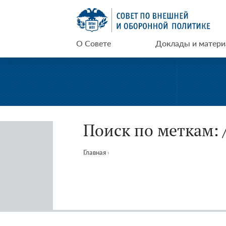
Перейти
СВОП
к
содержимому
О Совете
Доклады и матер
Поиск по меткам: 
Главная
›