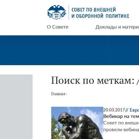
Перейти
СВОП
к
содержимому
О Совете
Доклады и матер
Поиск по меткам: 
Главная
›
// Евр
20.03.2017
Вебинар на тем
Совет по внешн
провели вебина