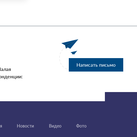
Написать письмо
Малая
онденции:
я
Новости
Видео
Фото