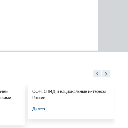
ачем
ООН, СПИД и национальные интересы
Ос
йскими
России
Да
Далее