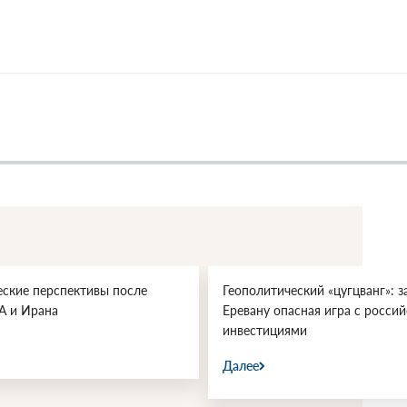
еские перспективы после
Геополитический «цугцванг»: з
А и Ирана
Еревану опасная игра с росси
инвестициями
Далее