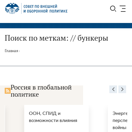
Перейти
СВОП
к
содержимому
Поиск по меткам: // бункеры
Главная
›
Россия в глобальной
политике
ООН, СПИД и
Энергетические
возможности влияния
перспективы по
войны США и И