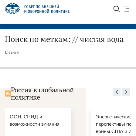
Перейти
СВОП
к
содержимому
Поиск по меткам: // чистая вода
Главная
›
Россия в глобальной
политике
ООН, СПИД и
Энергетические
возможности влияния
перспективы пос
войны США и Ир