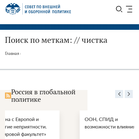
Перейти
СВОП
к
содержимому
Поиск по меткам: // чистка
Главная
›
Россия в глобальной
политике
ООН, СПИД и
Энергет
возможности влияния
перспек
войны С