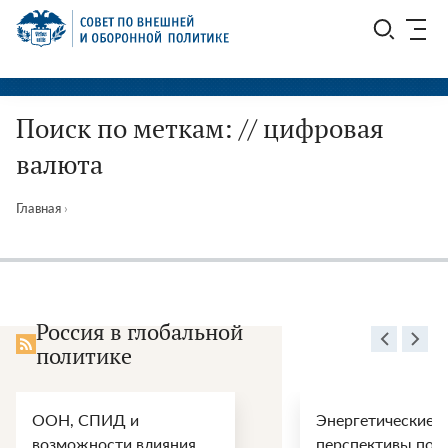
Перейти
СВОП
к
содержимому
Поиск по меткам: // цифровая
валюта
Главная
›
Россия в глобальной
политике
ООН, СПИД и
Энергетические
возможности влияния
перспективы пос