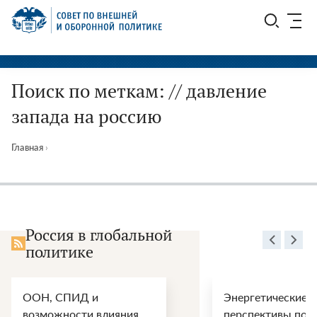
Перейти
СВОП
к
содержимому
Поиск по меткам: // давление
запада на россию
Главная
›
Россия в глобальной
политике
ООН, СПИД и
Энергетические
возможности влияния
перспективы пос