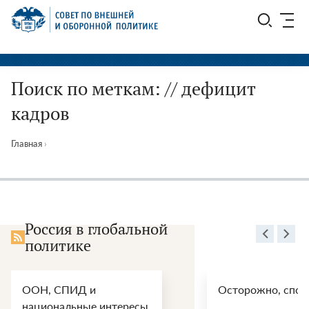
Перейти
СВОП
к
содержимому
Поиск по меткам: // дефицит
кадров
Главная
›
Россия в глобальной
политике
ООН, СПИД и
Осторожно, спой
национальные интересы