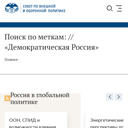
Перейти
СВОП
к
содержимому
Поиск по меткам: //
«Демократическая Россия»
Главная
›
Россия в глобальной
политике
ООН, СПИД и
Энергетические
возможности влияния
перспективы пос