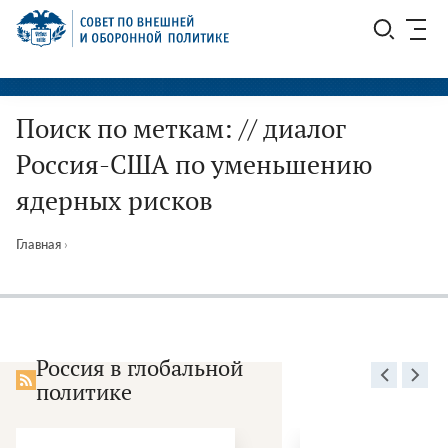
Перейти
СВОП
к
содержимому
Поиск по меткам: // диалог
Россия-США по уменьшению
ядерных рисков
Главная
›
Россия в глобальной
политике