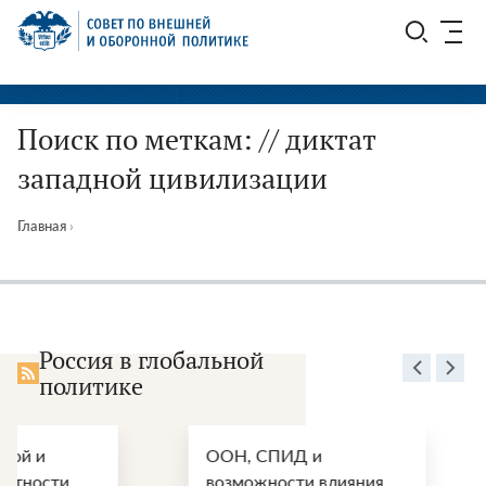
Перейти
СВОП
к
содержимому
Поиск по меткам: // диктат
западной цивилизации
Главная
›
Россия в глобальной
политике
ООН, СПИД и
Энергетически
возможности влияния
перспективы п