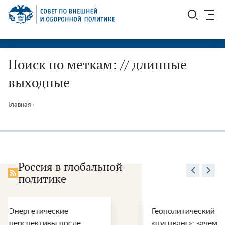
Перейти
СВОП
к
содержимому
Поиск по меткам: // длинные
выходные
Главная
›
Россия в глобальной
политике
Геополитический
ООН, С
«цугцванг»: зачем
национа