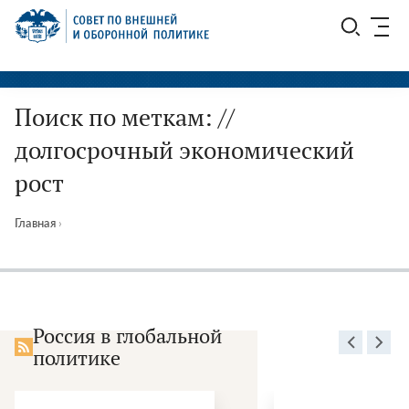
Перейти
СВОП
к
содержимому
Поиск по меткам: //
долгосрочный экономический
рост
Главная
›
Россия в глобальной
политике